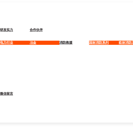
研发实力
合作伙伴
电力行业
冶金
消防救援
国标消防系列
欧标消防
微信留言