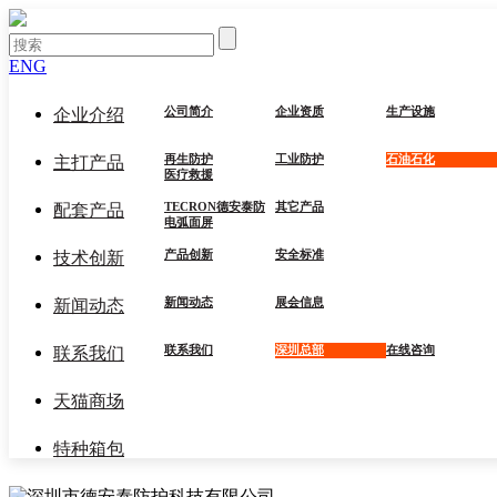
ENG
公司简介
企业资质
生产设施
企业介绍
再生防护
工业防护
石油石化
主打产品
医疗救援
TECRON德安泰防
其它产品
配套产品
电弧面屏
产品创新
安全标准
技术创新
新闻动态
展会信息
新闻动态
联系我们
深圳总部
在线咨询
联系我们
天猫商场
特种箱包