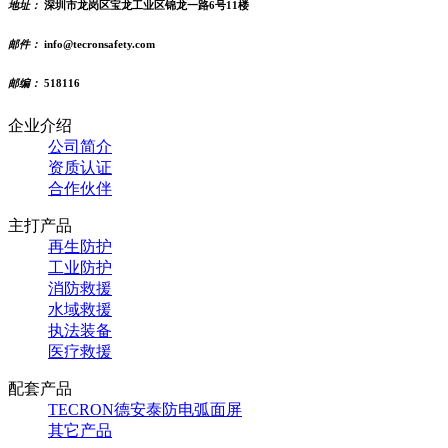
地址：
深圳市龙岗区宝龙工业区锦龙一路6号11楼
邮件：
info@tecronsafety.com
邮编：
518116
企业介绍
公司简介
资质认证
合作伙伴
主打产品
再生防护
工业防护
消防救援
水域救援
执法装备
医疗救援
配套产品
TECRON德安泰防电弧面屏
其它产品