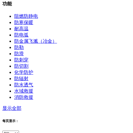
功能
阻燃防静电
防寒保暖
耐高温
防电弧
防金属飞溅（冶金）
防勒
防滑
防刺穿
防切割
化学防护
防辐射
防水透气
水域救援
消防救援
显示全部
每页显示：