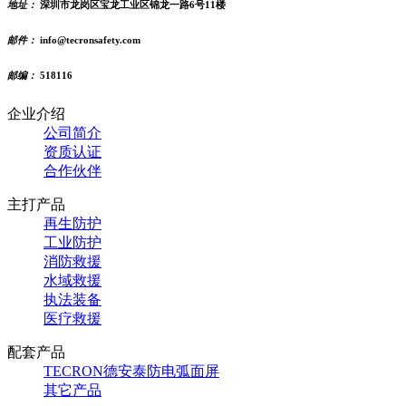
地址：
深圳市龙岗区宝龙工业区锦龙一路6号11楼
邮件：
info@tecronsafety.com
邮编：
518116
企业介绍
公司简介
资质认证
合作伙伴
主打产品
再生防护
工业防护
消防救援
水域救援
执法装备
医疗救援
配套产品
TECRON德安泰防电弧面屏
其它产品