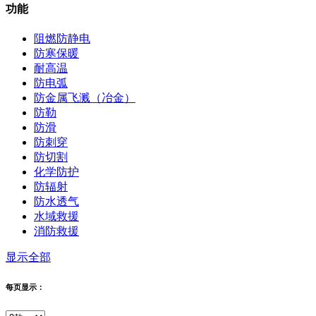
功能
阻燃防静电
防寒保暖
耐高温
防电弧
防金属飞溅（冶金）
防勒
防滑
防刺穿
防切割
化学防护
防辐射
防水透气
水域救援
消防救援
显示全部
每页显示：