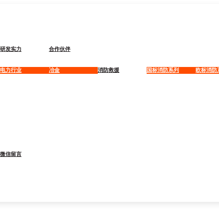
研发实力
合作伙伴
电力行业
冶金
消防救援
国标消防系列
欧标消防
微信留言