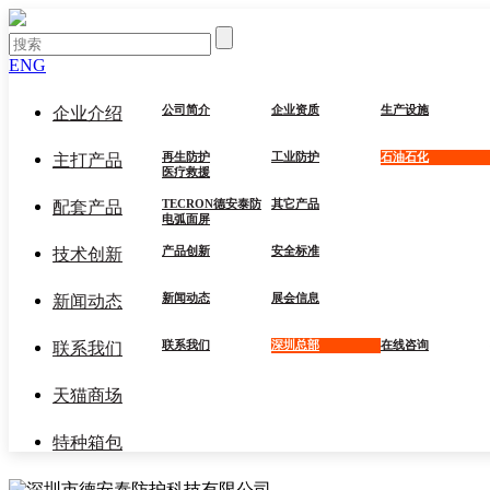
ENG
公司简介
企业资质
生产设施
企业介绍
再生防护
工业防护
石油石化
主打产品
医疗救援
TECRON德安泰防
其它产品
配套产品
电弧面屏
产品创新
安全标准
技术创新
新闻动态
展会信息
新闻动态
联系我们
深圳总部
在线咨询
联系我们
天猫商场
特种箱包