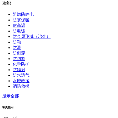
功能
阻燃防静电
防寒保暖
耐高温
防电弧
防金属飞溅（冶金）
防勒
防滑
防刺穿
防切割
化学防护
防辐射
防水透气
水域救援
消防救援
显示全部
每页显示：