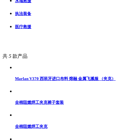
水域救援
执法装备
医疗救援
共
5
款产品
Marlan V370 西班牙进口布料 熔融 金属飞溅服 （夹克）
全棉阻燃焊工夹克裤子套装
全棉阻燃焊工夹克