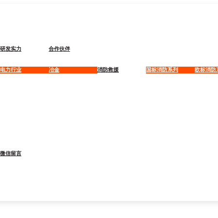
研发实力
合作伙伴
电力行业
冶金
消防救援
国标消防系列
欧标消防
微信留言