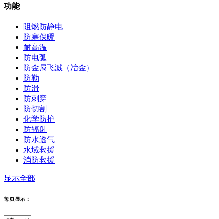
功能
阻燃防静电
防寒保暖
耐高温
防电弧
防金属飞溅（冶金）
防勒
防滑
防刺穿
防切割
化学防护
防辐射
防水透气
水域救援
消防救援
显示全部
每页显示：