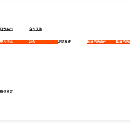
研发实力
合作伙伴
电力行业
冶金
消防救援
国标消防系列
欧标消防
微信留言