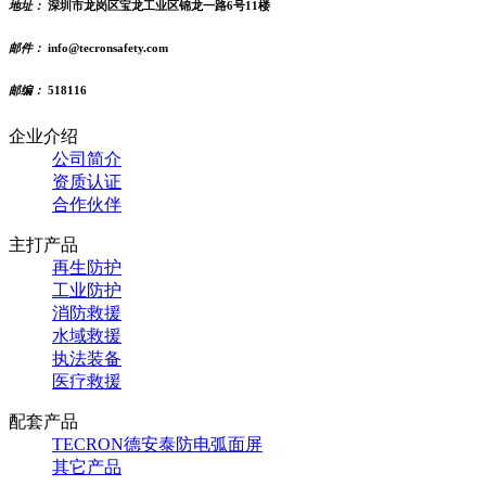
地址：
深圳市龙岗区宝龙工业区锦龙一路6号11楼
邮件：
info@tecronsafety.com
邮编：
518116
企业介绍
公司简介
资质认证
合作伙伴
主打产品
再生防护
工业防护
消防救援
水域救援
执法装备
医疗救援
配套产品
TECRON德安泰防电弧面屏
其它产品