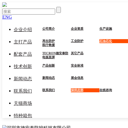
ENG
公司简介
企业资质
生产设施
企业介绍
再生防护
工业防护
石油石化
主打产品
医疗救援
TECRON德安泰防
其它产品
配套产品
电弧面屏
产品创新
安全标准
技术创新
新闻动态
展会信息
新闻动态
联系我们
深圳总部
在线咨询
联系我们
天猫商场
特种箱包