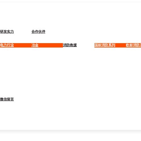
研发实力
合作伙伴
电力行业
冶金
消防救援
国标消防系列
欧标消防
微信留言