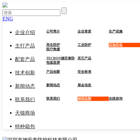
ENG
公司简介
企业资质
生产设施
企业介绍
再生防护
工业防护
石油石化
主打产品
医疗救援
TECRON德安泰防
其它产品
配套产品
电弧面屏
产品创新
安全标准
技术创新
新闻动态
展会信息
新闻动态
联系我们
深圳总部
在线咨询
联系我们
天猫商场
特种箱包