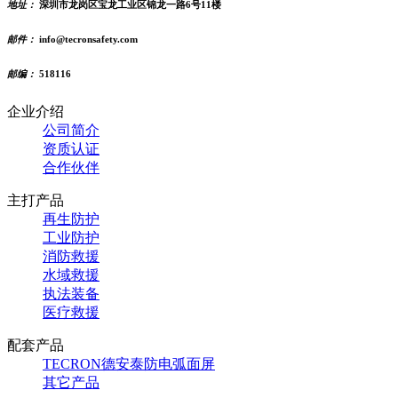
地址：
深圳市龙岗区宝龙工业区锦龙一路6号11楼
邮件：
info@tecronsafety.com
邮编：
518116
企业介绍
公司简介
资质认证
合作伙伴
主打产品
再生防护
工业防护
消防救援
水域救援
执法装备
医疗救援
配套产品
TECRON德安泰防电弧面屏
其它产品