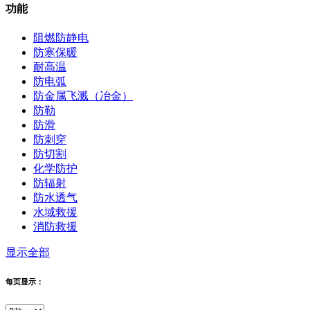
功能
阻燃防静电
防寒保暖
耐高温
防电弧
防金属飞溅（冶金）
防勒
防滑
防刺穿
防切割
化学防护
防辐射
防水透气
水域救援
消防救援
显示全部
每页显示：